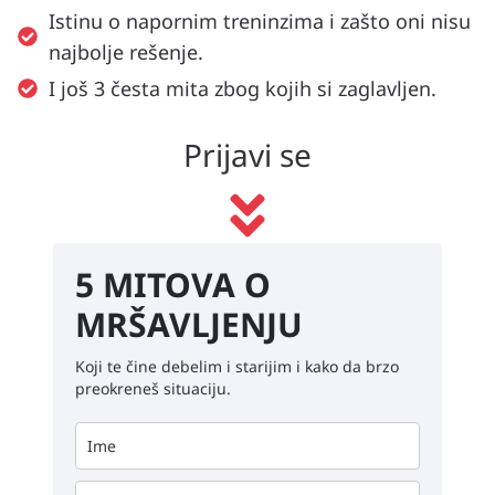
Istinu o napornim treninzima i zašto oni nisu
najbolje rešenje.
I još 3 česta mita zbog kojih si zaglavljen.
Prijavi se
5 MITOVA O
MRŠAVLJENJU
Koji te čine debelim i starijim i kako da brzo
preokreneš situaciju.