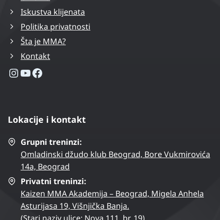
Iskustva klijenata
Politika privatnosti
Šta je MMA?
Kontakt
Instagram profil
YouTube kanal
Facebook stranica
Lokacije i kontakt
Grupni treninzi:
Omladinski džudo klub Beograd, Bore Vukmirovića
14a, Beograd
Privatni treninzi:
Kaizen MMA Akademija – Beograd, Migela Anhela
Asturijasa 19, Višnjička Banja.
(Stari naziv ulice: Nova 111. br. 19).