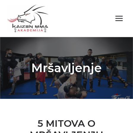
Skip
to
content
Mršavljenje
5 MITOVA O