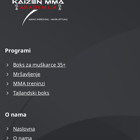
Programi
Boks za muškarce 35+
Mršavljenje
MMA treninzi
Tajlandski boks
O nama
Naslovna
O nama