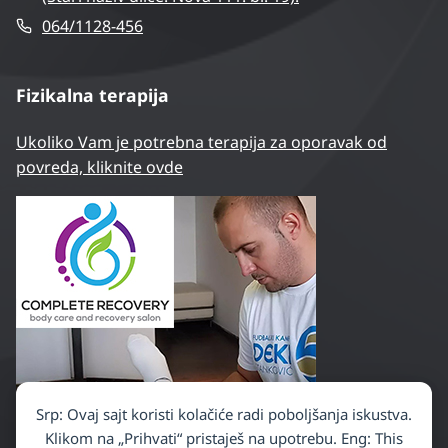
064/1128-456
Fizikalna terapija
Ukoliko Vam je potrebna terapija za oporavak od
povreda, kliknite ovde
Srp: Ovaj sajt koristi kolačiće radi poboljšanja iskustva.
Klikom na „Prihvati“ pristaješ na upotrebu. Eng: This