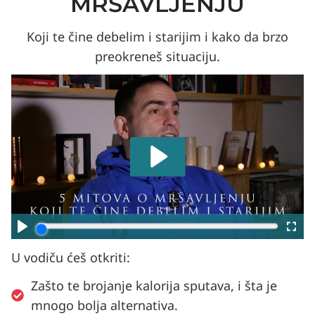
MRŠAVLJENJU
Koji te čine debelim i starijim i kako da brzo
preokreneš situaciju.
U vodiču ćeš otkriti:
Zašto te brojanje kalorija sputava, i šta je
mnogo bolja alternativa.