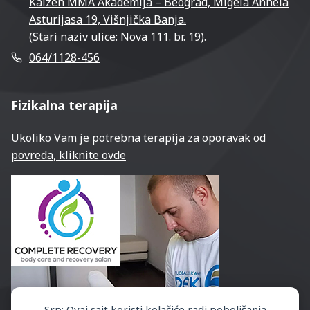
Kaizen MMA Akademija – Beograd, Migela Anhela
Asturijasa 19, Višnjička Banja.
(Stari naziv ulice: Nova 111. br. 19).
064/1128-456
Fizikalna terapija
Ukoliko Vam je potrebna terapija za oporavak od
povreda, kliknite ovde
Srp: Ovaj sajt koristi kolačiće radi poboljšanja