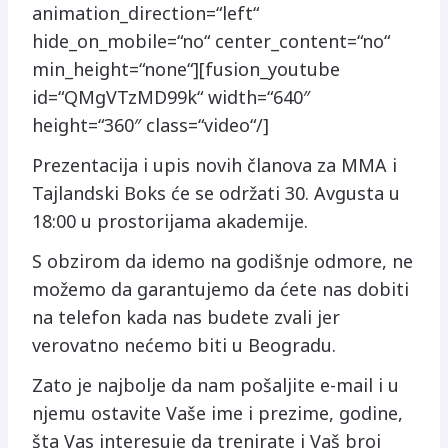
animation_direction=“left“
hide_on_mobile=“no“ center_content=“no“
min_height=“none“][fusion_youtube
id=“QMgVTzMD99k“ width=“640″
height=“360″ class=“video“/]
Prezentacija i upis novih članova za MMA i
Tajlandski Boks će se održati 30. Avgusta u
18:00 u prostorijama akademije.
S obzirom da idemo na godišnje odmore, ne
možemo da garantujemo da ćete nas dobiti
na telefon kada nas budete zvali jer
verovatno nećemo biti u Beogradu.
Zato je najbolje da nam pošaljite e-mail i u
njemu ostavite Vaše ime i prezime, godine,
šta Vas interesuje da trenirate i Vaš broj