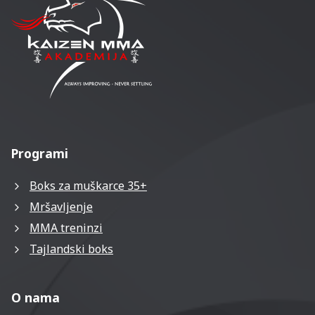
Programi
Boks za muškarce 35+
Mršavljenje
MMA treninzi
Tajlandski boks
O nama