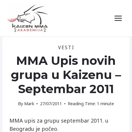
Skip
to
content
VESTI
MMA Upis novih
grupa u Kaizenu –
Septembar 2011
By
Mark
27/07/2011
Reading Time:
1
minute
MMA upis za grupu septembar 2011. u
Beogradu je počeo.