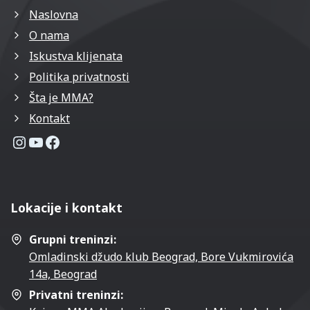
Naslovna
O nama
Iskustva klijenata
Politika privatnosti
Šta je MMA?
Kontakt
Instagram profil
YouTube kanal
Facebook stranica
Lokacije i kontakt
Grupni treninzi:
Omladinski džudo klub Beograd, Bore Vukmirovića
14a, Beograd
Privatni treninzi: