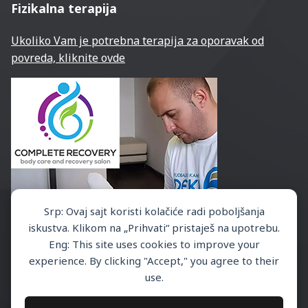
Fizikalna terapija
Ukoliko Vam je potrebna terapija za oporavak od
povreda, kliknite ovde
Srp: Ovaj sajt koristi kolačiće radi poboljšanja
iskustva. Klikom na „Prihvati“ pristaješ na upotrebu.
Eng: This site uses cookies to improve your
experience. By clicking "Accept," you agree to their
use.