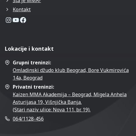
Šta je MMA?
Kontakt
Instagram profil
YouTube kanal
Facebook stranica
Lokacije i kontakt
Grupni treninzi:
Omladinski džudo klub Beograd, Bore Vukmirovića
14a, Beograd
Privatni treninzi:
Kaizen MMA Akademija – Beograd, Migela Anhela
Asturijasa 19, Višnjička Banja.
(Stari naziv ulice: Nova 111. br. 19).
064/1128-456