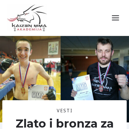
Skip
to
content
VESTI
Zlato i bronza za