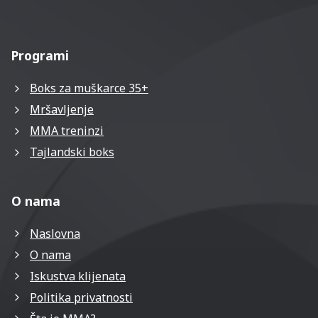
Programi
Boks za muškarce 35+
Mršavljenje
MMA treninzi
Tajlandski boks
O nama
Naslovna
O nama
Iskustva klijenata
Politika privatnosti